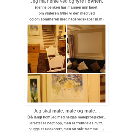
Jeg må hente ved og
fyre i ovnen
.
(denne benken har mannen min laget,
om vinteren fyller vi den med ved
og om sommeren med hageredskaper m.m)
Jeg skal
male, male og male
....
(
så langt kom jeg med helgas maleprosjekter...
lerretet er hegt opp, men er fremdeles hvitt..
vugga er udekorert, men alt står fremme.....)