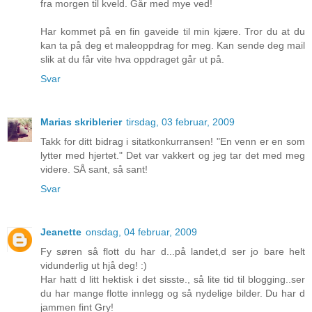
fra morgen til kveld. Går med mye ved!
Har kommet på en fin gaveide til min kjære. Tror du at du
kan ta på deg et maleoppdrag for meg. Kan sende deg mail
slik at du får vite hva oppdraget går ut på.
Svar
Marias skriblerier
tirsdag, 03 februar, 2009
Takk for ditt bidrag i sitatkonkurransen! "En venn er en som
lytter med hjertet." Det var vakkert og jeg tar det med meg
videre. SÅ sant, så sant!
Svar
Jeanette
onsdag, 04 februar, 2009
Fy søren så flott du har d...på landet,d ser jo bare helt
vidunderlig ut hjå deg! :)
Har hatt d litt hektisk i det sisste., så lite tid til blogging..ser
du har mange flotte innlegg og så nydelige bilder. Du har d
jammen fint Gry!