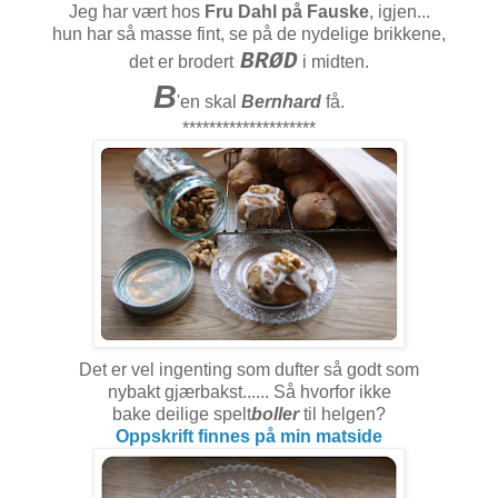
Jeg har vært hos
Fru Dahl på Fauske
, igjen...
hun har så masse fint, se på de nydelige brikkene,
BRØD
det er brodert
i midten.
B
'en skal
Bernhard
få.
********************
Det er vel ingenting som dufter så godt som
nybakt gjærbakst...... Så hvorfor ikke
bake deilige spelt
boller
til helgen?
Oppskrift finnes på min matside