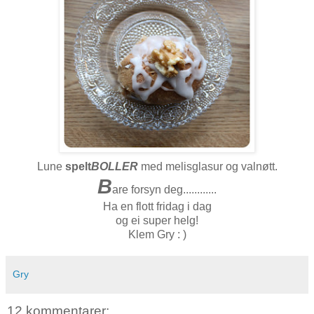
Lune
spelt
BOLLER
med melisglasur og valnøtt.
B
are forsyn deg............
Ha en flott fridag i dag
og ei super helg!
Klem Gry : )
Gry
12 kommentarer: