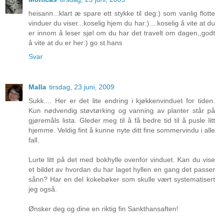
heisann...klart æ spare ett stykke til deg:) som vanlig flotte
vinduer du viser...koselig hjem du har:)....koselig å vite at du
er innom å leser sjøl om du har det travelt om dagen,,godt
å vite at du er her:) go st.hans
Svar
Malla
tirsdag, 23 juni, 2009
Sukk.... Her er det lite endring i kjøkkenvinduet for tiden.
Kun nødvendig støvtørking og vanning av planter står på
gjøremåls lista. Gleder meg til å få bedre tid til å pusle litt
hjemme. Veldig fint å kunne nyte ditt fine sommervindu i alle
fall.
Lurte litt på det med bokhylle ovenfor vinduet. Kan du vise
et bildet av hvordan du har laget hyllen en gang det passer
sånn? Har en del kokebøker som skulle vært systematisert
jeg også.
Ønsker deg og dine en riktig fin Sankthansaften!