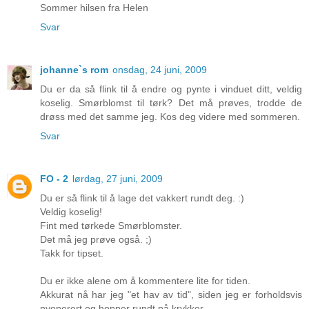
Sommer hilsen fra Helen
Svar
johanne`s rom
onsdag, 24 juni, 2009
Du er da så flink til å endre og pynte i vinduet ditt, veldig
koselig. Smørblomst til tørk? Det må prøves, trodde de
drøss med det samme jeg. Kos deg videre med sommeren.
Svar
FO - 2
lørdag, 27 juni, 2009
Du er så flink til å lage det vakkert rundt deg. :)
Veldig koselig!
Fint med tørkede Smørblomster.
Det må jeg prøve også. ;)
Takk for tipset.
Du er ikke alene om å kommentere lite for tiden.
Akkurat nå har jeg "et hav av tid", siden jeg er forholdsvis
nyoperert og hopper rundt på krykker.