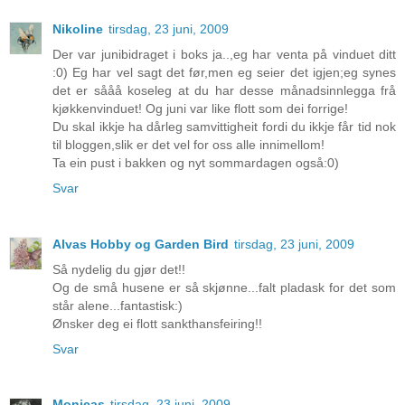
Nikoline
tirsdag, 23 juni, 2009
Der var junibidraget i boks ja..,eg har venta på vinduet ditt
:0) Eg har vel sagt det før,men eg seier det igjen;eg synes
det er sååå koseleg at du har desse månadsinnlegga frå
kjøkkenvinduet! Og juni var like flott som dei forrige!
Du skal ikkje ha dårleg samvittigheit fordi du ikkje får tid nok
til bloggen,slik er det vel for oss alle innimellom!
Ta ein pust i bakken og nyt sommardagen også:0)
Svar
Alvas Hobby og Garden Bird
tirsdag, 23 juni, 2009
Så nydelig du gjør det!!
Og de små husene er så skjønne...falt pladask for det som
står alene...fantastisk:)
Ønsker deg ei flott sankthansfeiring!!
Svar
Monicas
tirsdag, 23 juni, 2009