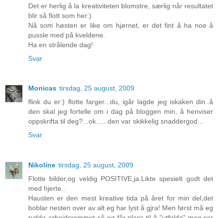
Det er herlig å la kreativiteten blomstre, særlig når resultatet
blir så flott som her:)
Nå som høsten er like om hjørnet, er det fint å ha noe å
pussle med på kveldene.
Ha en strålende dag!
Svar
Monicas
tirsdag, 25 august, 2009
flink du er:) flotte farger...du, igår lagde jeg iskaken din..å
den skal jeg fortelle om i dag på bloggen min, å henviser
oppskrifta til deg?...ok......den var skikkelig snaddergod...
Svar
Nikoline
tirsdag, 25 august, 2009
Flotte bilder,og veldig POSITIVE,ja.Likte spesielt godt det
med hjerte..
Hausten er den mest kreative tida på året for min del,det
boblar nesten over av alt eg har lyst å gjra! Men først må eg
rydda arbeidsrommet så eg får plass til å "utfolda" meg,ser