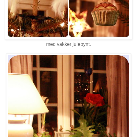
med vakker julepynt.