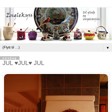
▼
onsdag
JUL ♥JUL♥ JUL