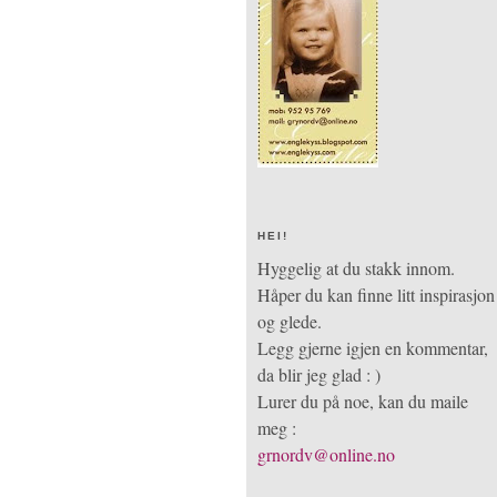
HEI!
Hyggelig at du stakk innom.
Håper du kan finne litt inspirasjon
og glede.
Legg gjerne igjen en kommentar,
da blir jeg glad : )
Lurer du på noe, kan du maile
meg :
grnordv@online.no