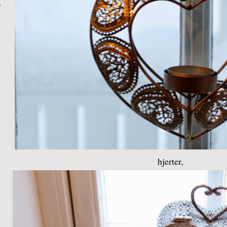
D
hjerter,