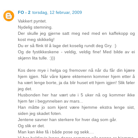
FO - 2
torsdag, 12 februar, 2009
Vakkert pyntet.
Nydelig stemning.
Der skulle jeg gjerne satt meg ned med en kaffekopp og
kost meg skikkelig!
Du er så flink til å lage det koselig rundt deg Gry. :)
Og de fystikkeskene - veldig, veldig fine! Med bilde av ei
skjønn lita tulle. :)))
Kos dere mye i helga og fremover nå når du får din kjære
hjem igjen. Når våre kjære ektemenn kommer hjem etter å
ha vært lenge borte, ja da blir huset ett hjem igjen! Slik føler
jeg det.
Husbonden her har vært ute i 5 uker nå og kommer ikke
hjem før i begynnelsen av mars...
Han måtte jo som kjent være hjemme ekstra lenge sist,
siden jeg skadet foten.
Jentene savner han sterkere for hver dag som går.
Og slik er det.
Man kan ikke få i både pose og sekk....