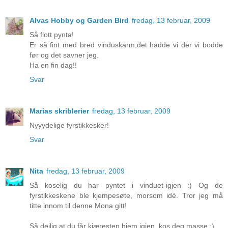
Alvas Hobby og Garden Bird
fredag, 13 februar, 2009
Så flott pynta!
Er så fint med bred vinduskarm,det hadde vi der vi bodde
før og det savner jeg.
Ha en fin dag!!
Svar
Marias skriblerier
fredag, 13 februar, 2009
Nyyydelige fyrstikkesker!
Svar
Nita
fredag, 13 februar, 2009
Så koselig du har pyntet i vinduet-igjen :) Og de
fyrstikkeskene ble kjempesøte, morsom idé. Tror jeg må
titte innom til denne Mona gitt!
Så deilig at du får kjæresten hjem igjen, kos deg masse :)